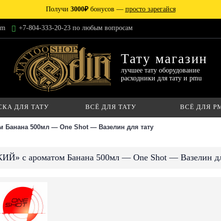
Получи
3000₽
бонусов —
просто зарегайся
am
+7-804-333-20-23 по любым вопросам
Тату магазин
лучшее тату оборудование
расходники для тату и pmu
СКА ДЛЯ ТАТУ
ВСЁ ДЛЯ ТАТУ
ВСЁ ДЛЯ P
 Банана 500мл — One Shot — Вазелин для тату
ИЙ» с ароматом Банана 500мл — One Shot — Вазелин дл