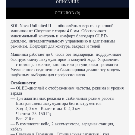
ОПИСАНИЕ
ОТЗЫВОВ (0)
SOL Nova Unlimited II — обновлённая версия культовой
машинки от Cheyenne с ходом 4.0 мм. Обеспечивает
максимальный контроль и комфорт благодаря OLED-
дисплею, интеллектуальному управлению и адаптивным
режимам. Подходит для контура, закраса и теней.
Машинка работает до 6 часов без подзарядки, поддерживает
быструю смену аккумуляторов и модулей хода. Управление
— с помощью жестов, кнопок или регулировки громкости.
Улучшенное соединение и балансировка делают эту модель
надёжным выбором для профессионалов.
Особенности:
— OLED-дисплей с отображением частоты, режима и уровня
заряда
— Три адаптивных режима и стабильный режим работы
— Быстрая смена аккумулятора без инструментов
— Ход: 4,0 мм | Вылет иглы: 0–4,0 мм
— Частота: 25–150 Гц
— Вес: 210 г
— В комплекте: кейс, 2 аккумулятора, зарядная станция,
кабель
— Сделано в Германии | Официальная гарантия 1 год