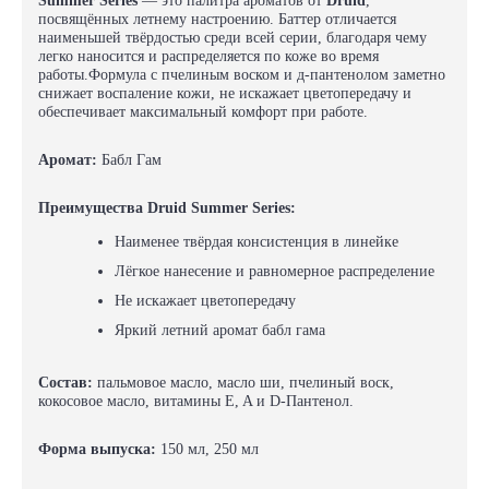
Summer Series
— это палитра ароматов от
Druid
,
посвящённых летнему настроению. Баттер отличается
наименьшей твёрдостью среди всей серии, благодаря чему
легко наносится и распределяется по коже во время
работы.Формула с пчелиным воском и д-пантенолом заметно
снижает воспаление кожи, не искажает цветопередачу и
обеспечивает максимальный комфорт при работе.
Аромат:
Бабл Гам
Преимущества
Druid
Summer Series:
Наименее твёрдая консистенция в линейке
Лёгкое нанесение и равномерное распределение
Не искажает цветопередачу
Яркий летний аромат бабл гама
Состав:
пальмовое масло, масло ши, пчелиный воск,
кокосовое масло, витамины E, A и D-Пантенол.
Форма выпуска:
150 мл, 250 мл