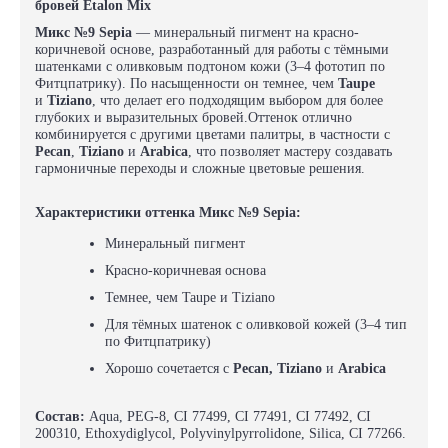
бровей Etalon Mix
Микс №9 Sepia
— минеральный пигмент на красно-
коричневой основе, разработанный для работы с тёмными
шатенками с оливковым подтоном кожи (3–4 фототип по
Фитцпатрику). По насыщенности он темнее, чем
Taupe
и
Tiziano
, что делает его подходящим выбором для более
глубоких и выразительных бровей.Оттенок отлично
комбинируется с другими цветами палитры, в частности с
Pecan
,
Tiziano
и
Arabica
, что позволяет мастеру создавать
гармоничные переходы и сложные цветовые решения.
Характеристики оттенка Микс №9 Sepia:
Минеральный пигмент
Красно-коричневая основа
Темнее, чем Taupe и Tiziano
Для тёмных шатенок с оливковой кожей (3–4 тип
по Фитцпатрику)
Хорошо сочетается с
Pecan, Tiziano
и
Arabica
Состав:
Aqua, PEG-8, CI 77499, CI 77491, CI 77492, CI
200310, Ethoxydiglycol, Polyvinylpyrrolidone, Silica, CI 77266.