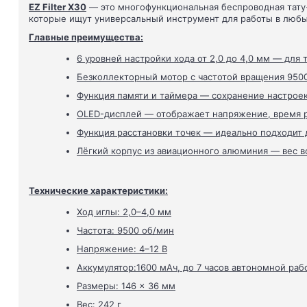
EZ Filter X30
— это многофункциональная беспроводная тату-
которые ищут универсальный инструмент для работы в любых
Главные преимущества:
6 уровней настройки хода от 2,0 до 4,0 мм — для
Безколлекторный мотор с частотой вращения 9500
Функция памяти и таймера — сохранение настроек
OLED-дисплей — отображает напряжение, время р
Функция расстановки точек — идеально подходит 
Лёгкий корпус из авиационного алюминия — вес вс
Технические характеристики:
Ход иглы: 2,0–4,0 мм
Частота: 9500 об/мин
Напряжение: 4–12 В
Аккумулятор:1600 мАч, до 7 часов автономной раб
Размеры: 146 × 36 мм
Вес: 242 г