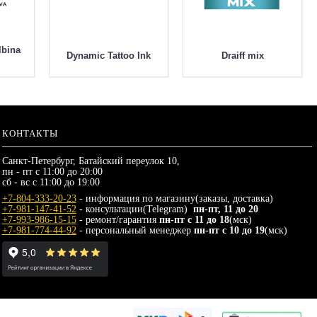
lbina
Dynamic Tattoo Ink
Draiff mix
КОНТАКТЫ
Санкт-Петербург, Батайский переулок 10,
пн - пт с 11:00 до 20:00
сб - вс с 11:00 до 19:00
+7-804-333-20-23
- информация по магазину(заказы, доставка)
+7-981-147-41-52
- консультации(Telegram)
пн-пт, 11 до 20
+7-993-986-15-15
- ремонт/гарантия
пн-пт с 11 до 18
(мск)
+7-981-774-44-92
- персональный менеджер
пн-пт с 10 до 19
(мск)