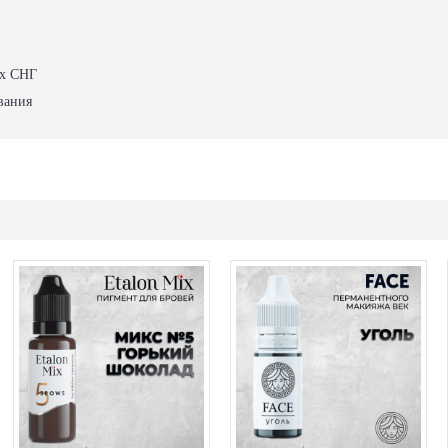
ах СНГ
вания