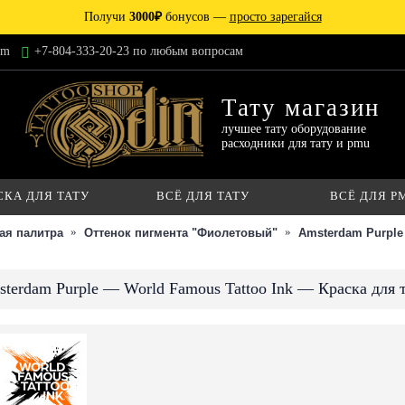
Получи
3000₽
бонусов —
просто зарегайся
am
+7-804-333-20-23 по любым вопросам
Тату магазин
лучшее тату оборудование
расходники для тату и pmu
СКА ДЛЯ ТАТУ
ВСЁ ДЛЯ ТАТУ
ВСЁ ДЛЯ P
ая палитра
Оттенок пигмента "Фиолетовый"
Amsterdam Purple 
terdam Purple — World Famous Tattoo Ink — Краска для 