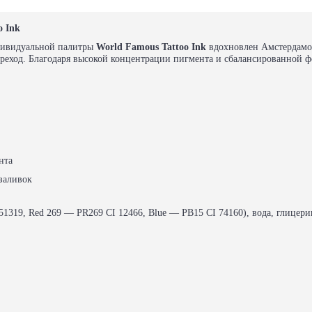
o Ink
ивидуальной палитры
World Famous Tattoo Ink
вдохновлен Амстердамом
еход. Благодаря высокой концентрации пигмента и сбалансированной фо
нта
заливок
51319, Red 269 — PR269 CI 12466, Blue — PB15 CI 74160), вода, глицери