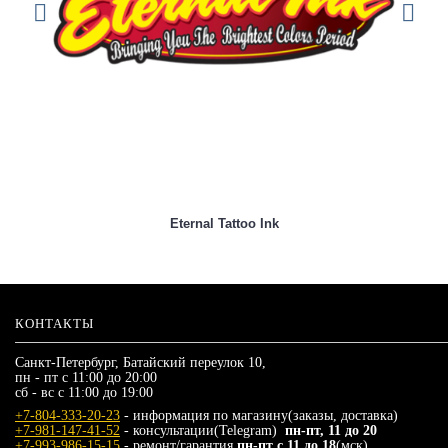
Eternal Tattoo Ink
КОНТАКТЫ
Санкт-Петербург, Батайский переулок 10,
пн - пт с 11:00 до 20:00
сб - вс с 11:00 до 19:00
+7-804-333-20-23
- информация по магазину(заказы, доставка)
+7-981-147-41-52
- консультации(Telegram)
пн-пт, 11 до 20
+7-993-986-15-15
- ремонт/гарантия
пн-пт с 11 до 18
(мск)