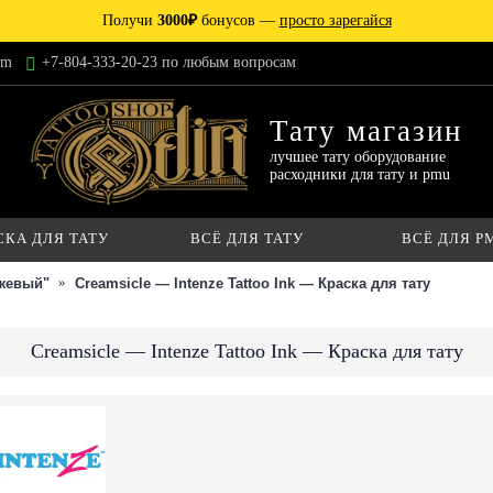
Получи
3000₽
бонусов —
просто зарегайся
am
+7-804-333-20-23 по любым вопросам
Тату магазин
лучшее тату оборудование
расходники для тату и pmu
СКА ДЛЯ ТАТУ
ВСЁ ДЛЯ ТАТУ
ВСЁ ДЛЯ P
нжевый"
Creamsicle — Intenze Tattoo Ink — Краска для тату
Creamsicle — Intenze Tattoo Ink — Краска для тату