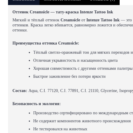
Оттенок Creamsicle — тату-краска Intenze Tattoo Ink
Мягкий и тёплый оттенок
Creamsicle
от
Intenze Tattoo Ink
— это 
оттенков. Краска легко вбивается, равномерно ложится и обеспеч
оттенки.
Преимущества оттенка Creamsicle:
Тёплый светло-оранжевый тон для мягких переходов и
Отличная укрывистость и насыщенность цвета
Хорошая совместимость с другими оттенками палитры
Быстрое заживление без потери яркости
Состав:
Aqua, C.I. 77120, C.I. 77891, C.I. 21110, Glycerine, Isoprop
Безопасность и экология:
Производство сертифицировано по международным ст
Не содержит компонентов животного происхождения
Не тестировался на животных