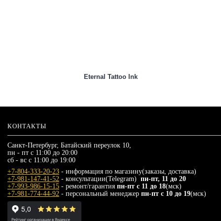
Eternal Tattoo Ink
КОНТАКТЫ
Санкт-Петербург, Батайский переулок 10,
пн - пт с 11:00 до 20:00
сб - вс с 11:00 до 19:00
+7-804-333-20-23
- информация по магазину(заказы, доставка)
+7-981-147-41-52
- консультации(Telegram)
пн-пт, 11 до 20
+7-993-986-15-15
- ремонт/гарантия
пн-пт с 11 до 18
(мск)
+7-981-774-44-92
- персональный менеджер
пн-пт с 10 до 19
(мск)