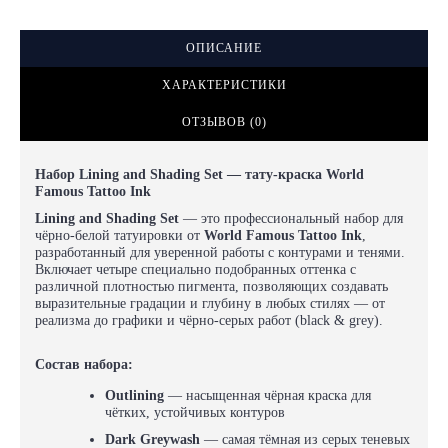
ОПИСАНИЕ
ХАРАКТЕРИСТИКИ
ОТЗЫВОВ (0)
Набор Lining and Shading Set —
тату-краска World
Famous Tattoo Ink
Lining and Shading Set
— это профессиональный набор для
чёрно-белой татуировки от
World Famous Tattoo Ink
,
разработанный для уверенной работы с контурами и тенями.
Включает четыре специально подобранных оттенка с
различной плотностью пигмента, позволяющих создавать
выразительные градации и глубину в любых стилях — от
реализма до графики и чёрно-серых работ (black & grey).
Состав набора:
Outlining
— насыщенная чёрная краска для
чётких, устойчивых контуров
Dark Greywash
— самая тёмная из серых теневых