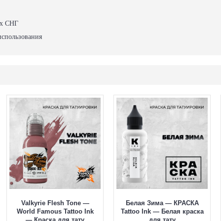
ах СНГ
использования
Valkyrie Flesh Tone —
Белая Зима — КРАСКА
World Famous Tattoo Ink
Tattoo Ink — Белая краска
— Краска для тату
для тату