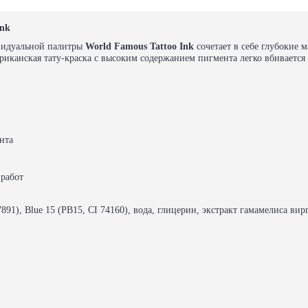
Ink
идуальной палитры
World Famous Tattoo Ink
сочетает в себе глубокие 
риканская тату-краска с высоким содержанием пигмента легко вбивается
нта
 работ
891), Blue 15 (PB15, CI 74160), вода, глицерин, экстракт гамамелиса в