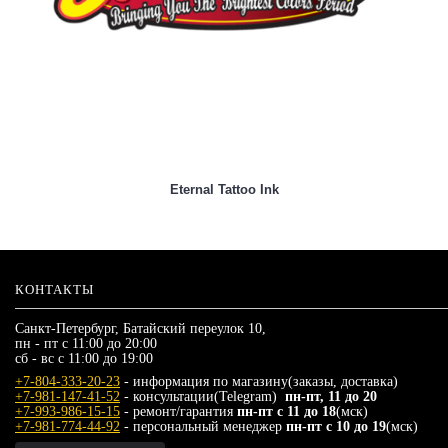
Eternal Tattoo Ink
КОНТАКТЫ
Санкт-Петербург, Батайский переулок 10,
пн - пт с 11:00 до 20:00
сб - вс с 11:00 до 19:00
+7-804-333-20-23
- информация по магазину(заказы, доставка)
+7-981-147-41-52
- консультации(Telegram)
пн-пт, 11 до 20
+7-993-986-15-15
- ремонт/гарантия
пн-пт с 11 до 18
(мск)
+7-981-774-44-92
- персональный менеджер
пн-пт с 10 до 19
(мск)