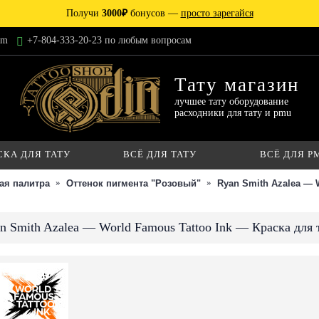
Получи
3000₽
бонусов —
просто зарегайся
am
+7-804-333-20-23 по любым вопросам
Тату магазин
лучшее тату оборудование
расходники для тату и pmu
СКА ДЛЯ ТАТУ
ВСЁ ДЛЯ ТАТУ
ВСЁ ДЛЯ P
ая палитра
Оттенок пигмента "Розовый"
Ryan Smith Azalea — 
n Smith Azalea — World Famous Tattoo Ink — Краска для 