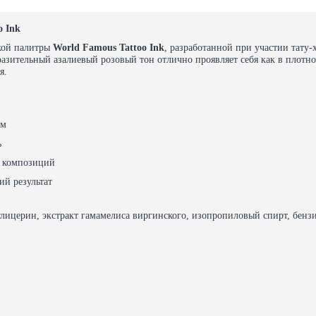
o Ink
кой палитры
World Famous Tattoo Ink
, разработанной при участии тату
азительный азалиевый розовый тон отлично проявляет себя как в плотно
я.
ом
ь
х композиций
ий результат
, глицерин, экстракт гамамелиса виргинского, изопропиловый спирт, бенз