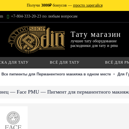
Получи
3000₽
бонусов —
просто зарегайся
am
+7-804-333-20-23 по любым вопросам
Тату магазин
лучшее тату оборудование
расходники для тату и pmu
СКА ДЛЯ ТАТУ
ВСЁ ДЛЯ ТАТУ
ВСЁ ДЛЯ P
Все пигменты для Перманентного макияжа в одном месте
Для Г
нец — Face PMU — Пигмент для перманентного макияж