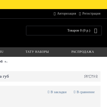
Авторизация
Регистрация
Товаров 0 (0 р.)
MU
ТАТУ НАБОРЫ
РАСПРОДАЖА
уб
Румянец — Face PMU — Пигмент для перманентного макияжа г
а губ
В закладки
В сравнение