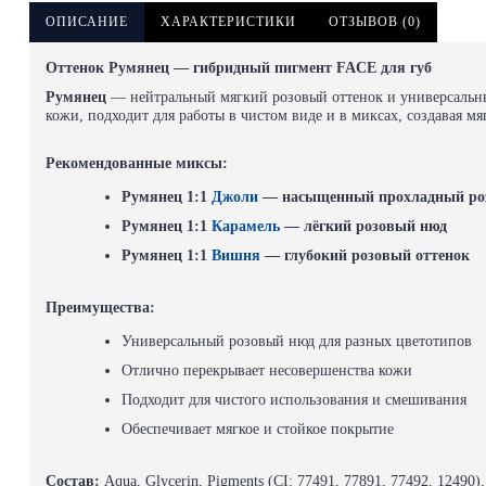
ОПИСАНИЕ
ХАРАКТЕРИСТИКИ
ОТЗЫВОВ (0)
Оттенок Румянец — гибридный пигмент FACE для губ
Румянец
— нейтральный мягкий розовый оттенок и универсальны
кожи, подходит для работы в чистом виде и в миксах, создавая мя
Рекомендованные миксы:
Румянец 1:1
Джоли
— насыщенный прохладный ро
Румянец 1:1
Карамель
— лёгкий розовый нюд
Румянец 1:1
Вишня
— глубокий розовый оттенок
Преимущества:
Универсальный розовый нюд для разных цветотипов
Отлично перекрывает несовершенства кожи
Подходит для чистого использования и смешивания
Обеспечивает мягкое и стойкое покрытие
Состав:
Aqua, Glycerin, Pigments (CI: 77491, 77891, 77492, 12490),