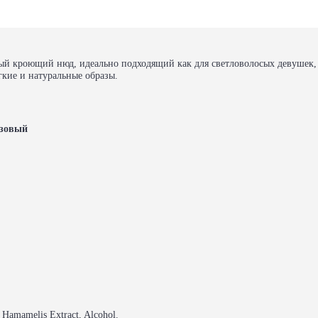
й кроющий нюд, идеально подходящий как для светловолосых девушек, т
гкие и натуральные образы.
зовый
 Hamamelis Extract, Alcohol.